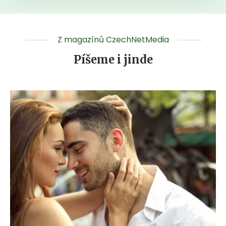
Z magazínů CzechNetMedia
Píšeme i jinde