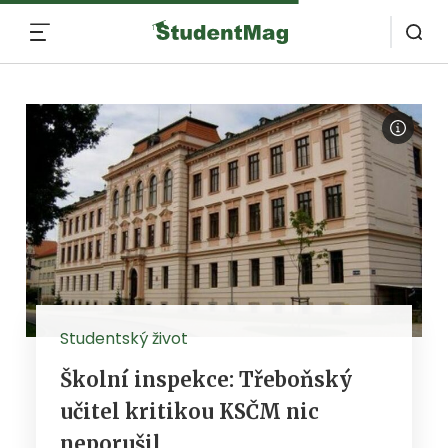
MENU
Studentský život
Školní inspekce: Třeboňský
učitel kritikou KSČM nic
neporušil