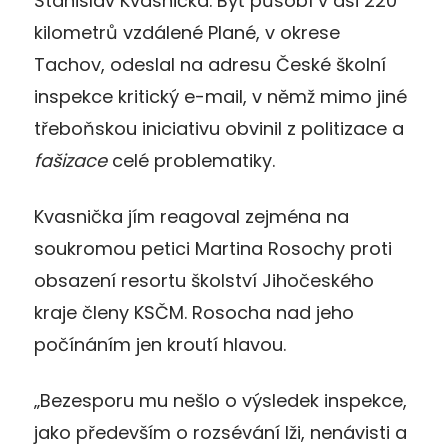
Stanislav Kvasnička. Byť působí v asi 220
kilometrů vzdálené Plané, v okrese
Tachov, odeslal na adresu České školní
inspekce kritický e-mail, v němž mimo jiné
třeboňskou iniciativu obvinil z politizace a
fašizace
celé problematiky.
Kvasnička jím reagoval zejména na
soukromou petici Martina Rosochy proti
obsazení resortu školství Jihočeského
kraje členy KSČM. Rosocha nad jeho
počínáním jen kroutí hlavou.
„Bezesporu mu nešlo o výsledek inspekce,
jako především o rozsévání lži, nenávisti a