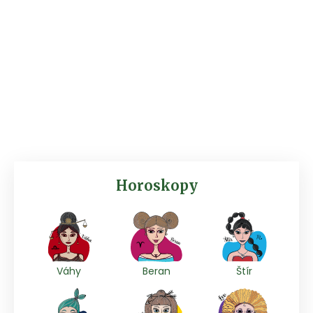
Horoskopy
Váhy
Beran
Štír