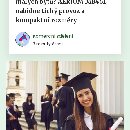
malých bytů? AERIUM MB46L
nabídne tichý provoz a
kompaktní rozměry
Komerční sdělení
3 minuty čtení