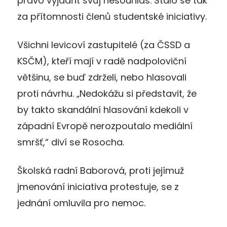
právo vyjádřit svůj nesouhlas. Stalo se tak
za přítomnosti členů studentské iniciativy.
Všichni levicoví zastupitelé (za ČSSD a
KSČM), kteří mají v radě nadpoloviční
většinu, se buď zdrželi, nebo hlasovali
proti návrhu. „Nedokážu si představit, že
by takto skandální hlasování kdekoli v
západní Evropě nerozpoutalo mediální
smršť,“ diví se Rosocha.
Školská radní Baborová, proti jejímuž
jmenování iniciativa protestuje, se z
jednání omluvila pro nemoc.