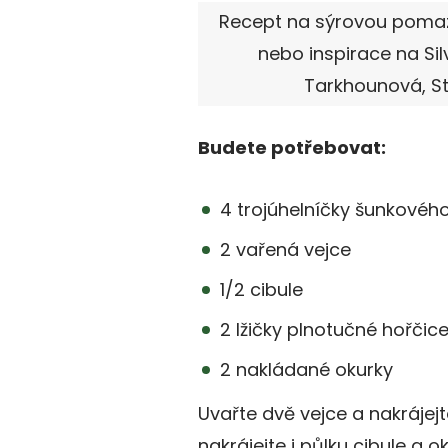
Recept na sýrovou pomaz
nebo inspirace na Silv
Tarkhounová, S
Budete potřebovat:
4 trojúhelníčky šunkovéh
2 vařená vejce
1/2 cibule
2 lžičky plnotučné hořčic
2 nakládané okurky
Uvařte dvě vejce a nakrájejt
nakrájejte i půlku cibule a ok