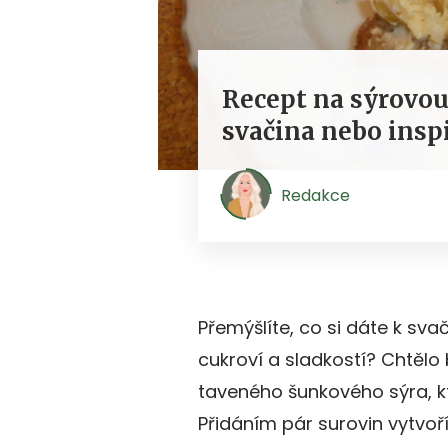
Recept na sýrovo
svačina nebo inspi
Redakce
Přemýšlíte, co si dáte k sva
cukroví a sladkostí? Chtěl
taveného šunkového sýra, kt
Přidáním pár surovin vytvoř