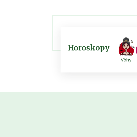
Horoskopy
Váhy