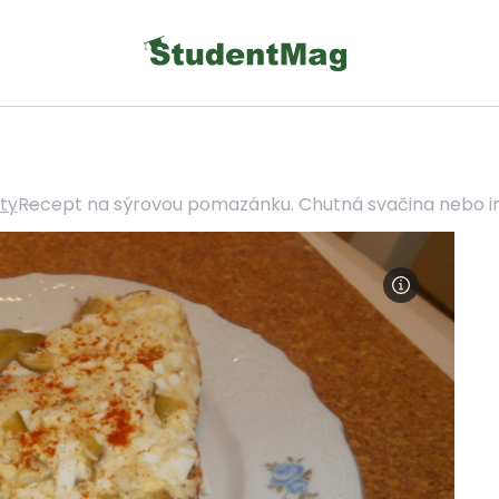
ty
Recept na sýrovou pomazánku. Chutná svačina nebo ins