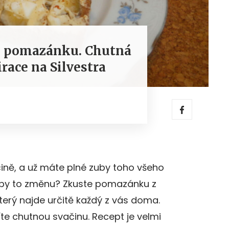
u pomazánku. Chutná
race na Silvestra
čině, a už máte plné zuby toho všeho
o by to změnu? Zkuste pomazánku z
erý najde určitě každý z vás doma.
íte chutnou svačinu. Recept je velmi