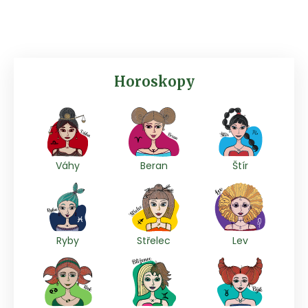
Horoskopy
Váhy
Beran
Štír
Ryby
Střelec
Lev