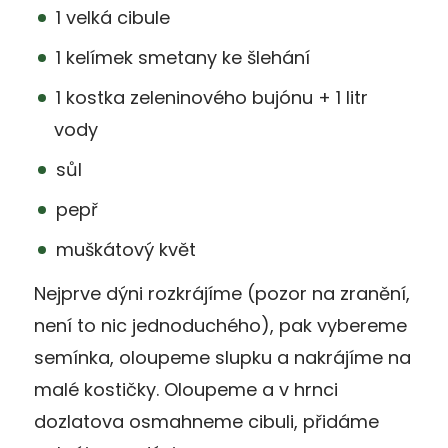
1 velká cibule
1 kelímek smetany ke šlehání
1 kostka zeleninového bujónu + 1 litr
vody
sůl
pepř
muškátový květ
Nejprve dýni rozkrájíme (pozor na zranění,
není to nic jednoduchého), pak vybereme
semínka, oloupeme slupku a nakrájíme na
malé kostičky. Oloupeme a v hrnci
dozlatova osmahneme cibuli, přidáme