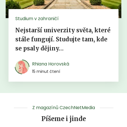
Studium v zahraničí
Nejstarší univerzity světa, které
stále fungují. Studujte tam, kde
se psaly dějiny…
Rhiana Horovská
15 minut čtení
Z magazínů CzechNetMedia
Píšeme i jinde