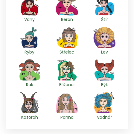
Váhy
Beran
Štír
Ryby
Střelec
Lev
Rak
Blíženci
Býk
Kozoroh
Panna
Vodnář