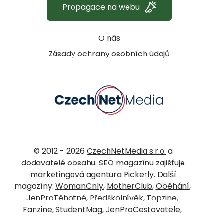
Propagace na webu
O nás
Zásady ochrany osobních údajů
© 2012 - 2026
CzechNetMedia s.r.o.
a
dodavatelé obsahu. SEO magazínu zajišťuje
marketingová agentura Pickerly
. Další
magazíny:
WomanOnly
,
MotherClub
,
Oběhání
,
JenProTěhotné
,
Předškolnívěk
,
Topzine
,
Fanzine
,
StudentMag
,
JenProCestovatele
,