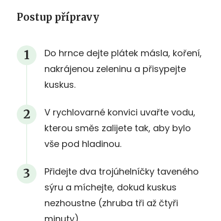
Postup přípravy
Do hrnce dejte plátek másla, koření,
nakrájenou zeleninu a přisypejte
kuskus.
V rychlovarné konvici uvařte vodu,
kterou směs zalijete tak, aby bylo
vše pod hladinou.
Přidejte dva trojúhelníčky taveného
sýru a míchejte, dokud kuskus
nezhoustne (zhruba tři až čtyři
minuty).