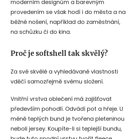
moderním designům a barevným
provedením se však hodí i do města a na
běžné nošení, například do zaměstnání,
na schůzku či do kina.
Proč je softshell tak skvělý?
Za své skvělé a vyhledávané vlastnosti
vděčí samozřejmě svému složení.
Vnitřní vrstva oblečení má zajišťovat
především pohodlí. Odvádí pot a hřeje. U
méně teplých bund je tvořena pleteninou
neboli jersey. Koupíte-li si teplejší bundu,
bude tuto spodní vrstvu tvořit fleece,