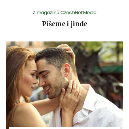
Z magazínů CzechNetMedia
Píšeme i jinde