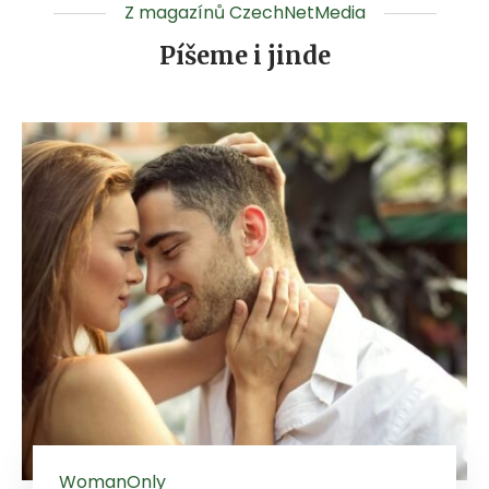
Z magazínů CzechNetMedia
Píšeme i jinde
WomanOnly