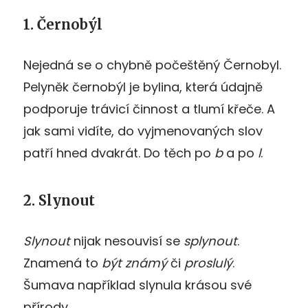
1. Černobýl
Nejedná se o chybně počeštěný Černobyl.
Pelyněk černobýl je bylina, která údajně
podporuje trávicí činnost a tlumí křeče. A
jak sami vidíte, do vyjmenovaných slov
patří hned dvakrát. Do těch po
b
a po
l
.
2. Slynout
Slynout
nijak nesouvisí se
splynout
.
Znamená to
být známý
či
proslulý
.
Šumava například slynula krásou své
přírody.