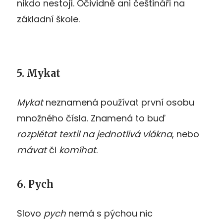
nikdo nestojí. Očividně ani češtináři na
základní škole.
5. Mykat
Mykat
neznamená používat první osobu
množného čísla. Znamená to buď
rozplétat textil na jednotlivá vlákna
, nebo
mávat
či
komíhat
.
6. Pych
Slovo
pych
nemá s pýchou nic