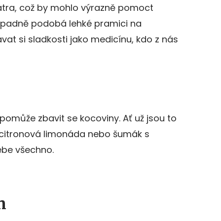
játra, což by mohlo výrazně pomoct
ápadně podobá lehké pramici na
at si sladkosti jako medicínu, kdo z nás
omůže zbavit se kocoviny. Ať už jsou to
 citronová limonáda nebo šumák s
ebe všechno.
n