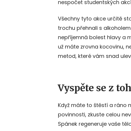
nespočet studentských akcí
Všechny tyto akce určitě stoj
trochu přehnali s alkoholem
nepříjemná bolest hlavy a 
už máte zrovna kocovinu, ne
metod, které vám snad uleví
Vyspěte se z to
Když máte to štěstí a ráno 
povinnosti, zkuste celou ne
Spánek regeneruje vaše tělo