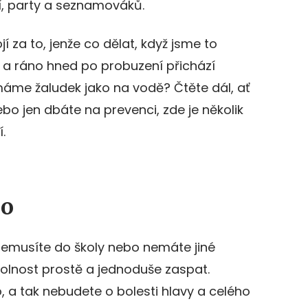
, party a seznamováků.
í za to, jenže co dělat, když jsme to
 a ráno hned po probuzení přichází
máme žaludek jako na vodě? Čtěte dál, ať
bo jen dbáte na prevenci, zde je několik
.
ho
nemusíte do školy nebo nemáte jiné
volnost prostě a jednoduše zaspat.
, a tak nebudete o bolesti hlavy a celého