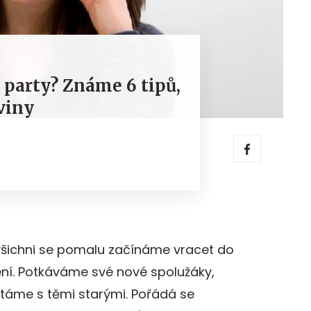
a party? Známe 6 tipů,
viny
 všichni se pomalu začínáme vracet do
ení. Potkáváme své nové spolužáky,
táme s těmi starými. Pořádá se