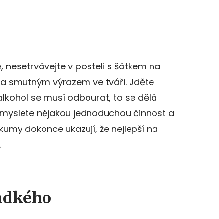
 nesetrvávejte v posteli s šátkem na
e a smutným výrazem ve tváři. Jděte
alkohol se musí odbourat, to se dělá
vymyslete nějakou jednoduchou činnost a
zkumy dokonce ukazují, že nejlepší na
.
ladkého