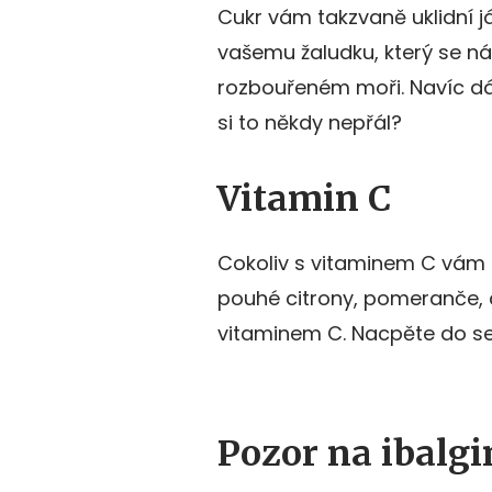
Cukr vám takzvaně uklidní 
vašemu žaludku, který se n
rozbouřeném moři. Navíc dáv
si to někdy nepřál?
Vitamin C
Cokoliv s vitaminem C vám p
pouhé citrony, pomeranče,
vitaminem C. Nacpěte do s
Pozor na ibalgi