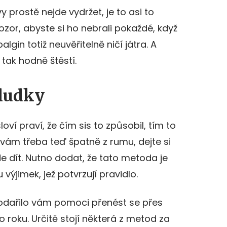
y prostě nejde vydržet, je to asi to
 pozor, abyste si ho nebrali pokaždé, když
algin totiž neuvěřitelně ničí játra. A
tak hodně štěstí.
aludky
ví praví, že čím sis to způsobil, tím to
vám třeba teď špatně z rumu, dejte si
e dít. Nutno dodat, že tato metoda je
výjimek, jež potvrzují pravidlo.
odařilo vám pomoci přenést se přes
 roku. Určitě stojí některá z metod za