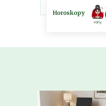
Horoskopy
Váhy