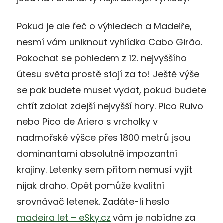
Pokud je ale řeč o výhledech a Madeiře,
nesmí vám uniknout vyhlídka Cabo Girão.
Pokochat se pohledem z 12. nejvyššího
útesu světa prostě stojí za to! Ještě výše
se pak budete muset vydat, pokud budete
chtít zdolat zdejší nejvyšší hory. Pico Ruivo
nebo Pico de Ariero s vrcholky v
nadmořské výšce přes 1800 metrů jsou
dominantami absolutně impozantní
krajiny. Letenky sem přitom nemusí vyjít
nijak draho. Opět pomůže kvalitní
srovnávač letenek. Zadáte-li heslo
madeira let – eSky.cz
vám je nabídne za