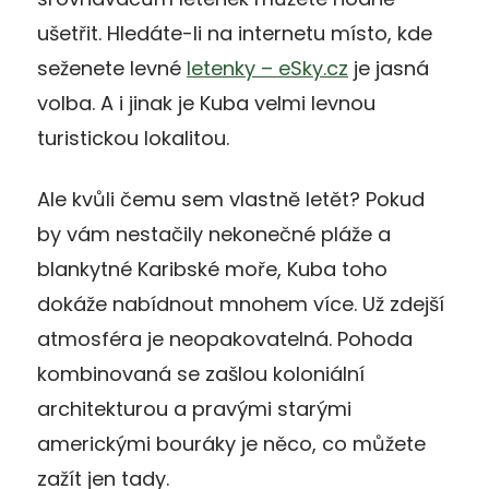
ušetřit. Hledáte-li na internetu místo, kde
seženete levné
letenky – eSky.cz
je jasná
volba. A i jinak je Kuba velmi levnou
turistickou lokalitou.
Ale kvůli čemu sem vlastně letět? Pokud
by vám nestačily nekonečné pláže a
blankytné Karibské moře, Kuba toho
dokáže nabídnout mnohem více. Už zdejší
atmosféra je neopakovatelná. Pohoda
kombinovaná se zašlou koloniální
architekturou a pravými starými
americkými bouráky je něco, co můžete
zažít jen tady.