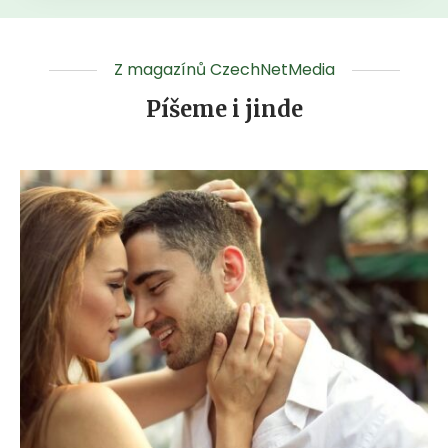
Z magazínů CzechNetMedia
Píšeme i jinde