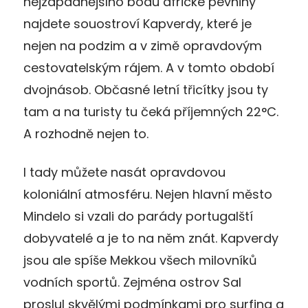
nejzápadnějšího bodu africké pevniny
najdete souostroví Kapverdy, které je
nejen na podzim a v zimě opravdovým
cestovatelským rájem. A v tomto období
dvojnásob. Občasné letní třicítky jsou ty
tam a na turisty tu čeká příjemných 22°C.
A rozhodně nejen to.
I tady můžete nasát opravdovou
koloniální atmosféru. Nejen hlavní město
Mindelo si vzali do parády portugalští
dobyvatelé a je to na něm znát. Kapverdy
jsou ale spíše Mekkou všech milovníků
vodních sportů. Zejména ostrov Sal
proslul skvělými podmínkami pro surfing a