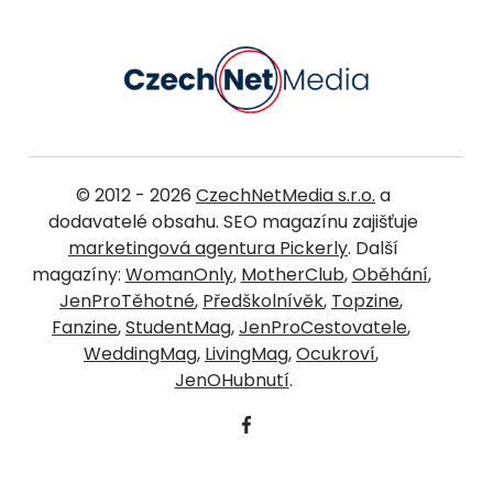
© 2012 - 2026
CzechNetMedia s.r.o.
a
dodavatelé obsahu. SEO magazínu zajišťuje
marketingová agentura Pickerly
. Další
magazíny:
WomanOnly
,
MotherClub
,
Oběhání
,
JenProTěhotné
,
Předškolnívěk
,
Topzine
,
Fanzine
,
StudentMag
,
JenProCestovatele
,
WeddingMag
,
LivingMag
,
Ocukroví
,
JenOHubnutí
.