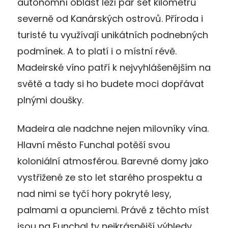
autonomní oblast leží pár set kilometrů
severně od Kanárských ostrovů. Příroda i
turisté tu využívají unikátních podnebných
podmínek. A to platí i o místní révě.
Madeirské víno patří k nejvyhlášenějším na
světě a tady si ho budete moci dopřávat
plnými doušky.
Madeira ale nadchne nejen milovníky vína.
Hlavní město Funchal potěší svou
koloniální atmosférou. Barevné domy jako
vystřižené ze sto let starého prospektu a
nad nimi se tyčí hory pokryté lesy,
palmami a opunciemi. Právě z těchto míst
jsou na Funchal ty nejkrásnější výhledy.