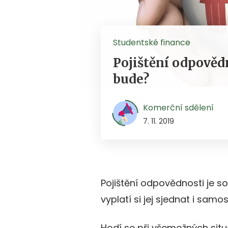
Studentské finance
Pojištění odpověd
bude?
Komerční sdělení
7. 11. 2019
Pojištění odpovědnosti je s
vyplatí si jej sjednat i samo
Hodí se při všemožných situ