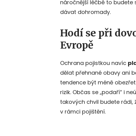
náročnější léčbě to budete 
dávat dohromady.
Hodí se při dov
Evropě
Ochrana pojistkou navíc
pl
dělat přehnané obavy ani b
tendence být méně obezřetn
rizik. Občas se „podaří“ i n
takových chvil budete rádi, 
v rámci pojištění.