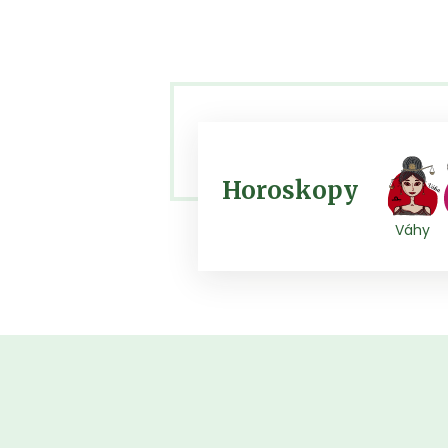
Horoskopy
Váhy