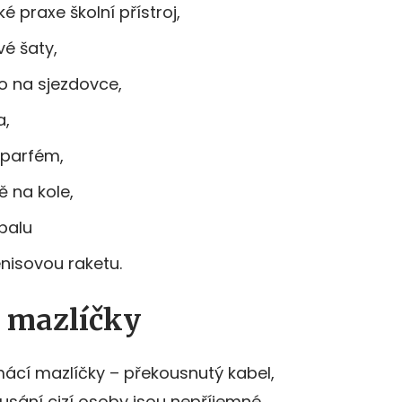
 praxe školní přístroj,
vé šaty,
ho na sjezdovce,
a,
ý parfém,
ě na kole,
balu
nisovou raketu.
a mazlíčky
omácí mazlíčky – překousnutý kabel,
usání cizí osoby jsou nepříjemné