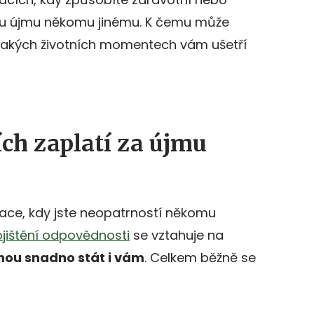
u újmu někomu jinému. K čemu může
i jakých životních momentech vám ušetří
ích zaplatí za újmu
tuace, kdy jste neopatrností někomu
jištění odpovědnosti
se vztahuje na
ou snadno stát i vám
. Celkem běžně se