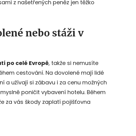
sami z našetřených peněz jen těžko
olené nebo stáži v
atí po celé Evropě
, takže si nemusíte
ěhem cestování. Na dovolené mají lidé
í a užívají si zábavu i za cenu možných
eúmyslně poničit vybavení hotelu. Během
že za vás škody zaplatí pojišťovna