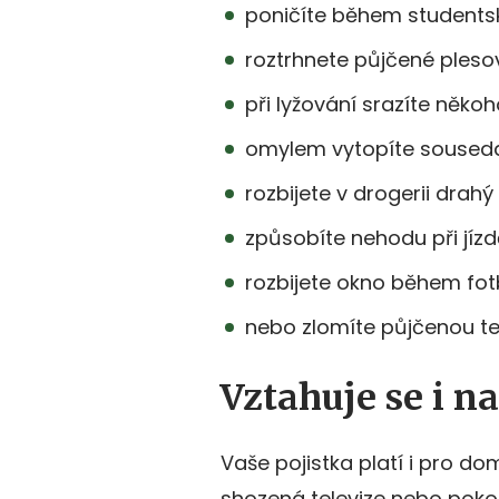
poničíte během studentské
roztrhnete půjčené pleso
při lyžování srazíte něko
omylem vytopíte soused
rozbijete v drogerii drah
způsobíte nehodu při jízd
rozbijete okno během fot
nebo zlomíte půjčenou te
Vztahuje se i n
Vaše pojistka platí i pro d
shozená televize nebo poko