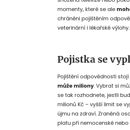
momenty, které se ale
moho
chráněni pojištěním odpověd
veterinární i lékařské výlohy.
Pojistka se vypl
Pojištění odpovědnosti stoj
může miliony
. Vybrat si mů
se tak rozhodnete, jestli bu
milionů Kč – vyšší limit se 
újmu na zdraví. Zraněná o
platu při nemocenské nebo f