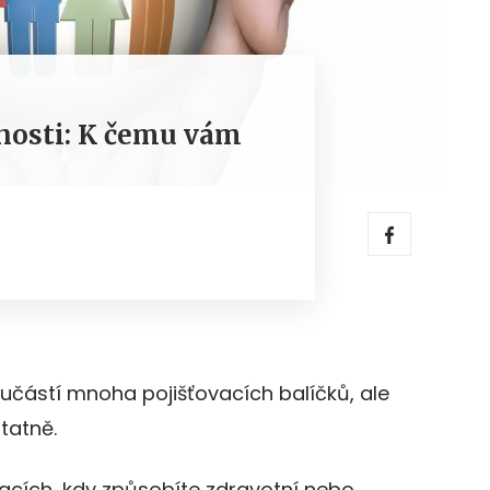
nosti: K čemu vám
oučástí mnoha pojišťovacích balíčků, ale
statně.
acích, kdy způsobíte zdravotní nebo