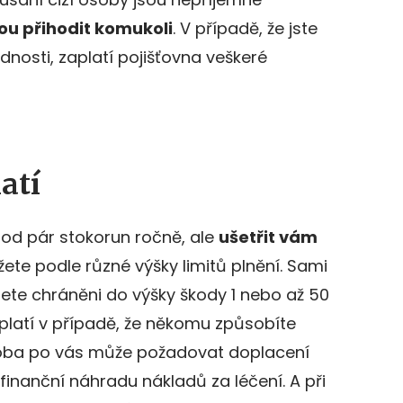
u přihodit komukoli
. V případě, že jste
nosti, zaplatí pojišťovna veškeré
atí
í od pár stokorun ročně, ale
ušetřit vám
žete podle různé výšky limitů plnění. Sami
dete chráněni do výšky škody 1 nebo až 50
vyplatí v případě, že někomu způsobíte
soba po vás může požadovat doplacení
inanční náhradu nákladů za léčení. A při