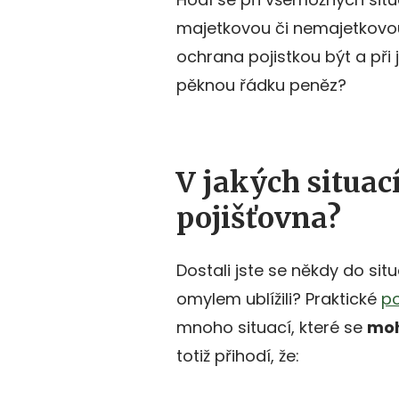
majetkovou či nemajetkovo
ochrana pojistkou být a př
pěknou řádku peněz?
V jakých situac
pojišťovna?
Dostali jste se někdy do si
omylem ublížili? Praktické
po
mnoho situací, které se
moh
totiž přihodí, že: