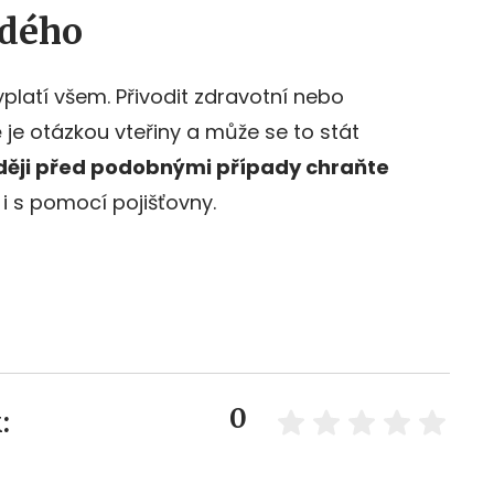
ždého
platí všem. Přivodit zdravotní nebo
je otázkou vteřiny a může se to stát
aději před podobnými případy chraňte
 i s pomocí pojišťovny.
0
: