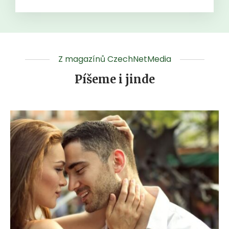
Z magazínů CzechNetMedia
Píšeme i jinde