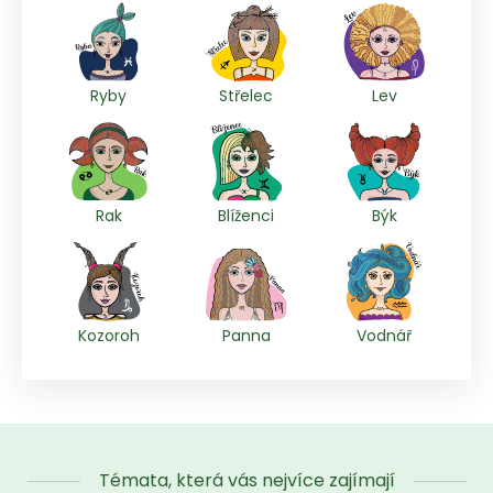
Ryby
Střelec
Lev
Rak
Blíženci
Býk
Kozoroh
Panna
Vodnář
Témata, která vás nejvíce zajímají