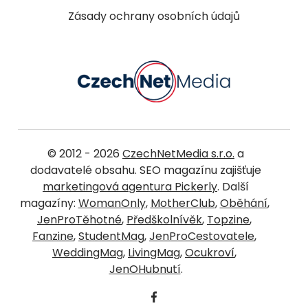
Zásady ochrany osobních údajů
© 2012 - 2026
CzechNetMedia s.r.o.
a
dodavatelé obsahu. SEO magazínu zajišťuje
marketingová agentura Pickerly
. Další
magazíny:
WomanOnly
,
MotherClub
,
Oběhání
,
JenProTěhotné
,
Předškolnívěk
,
Topzine
,
Fanzine
,
StudentMag
,
JenProCestovatele
,
WeddingMag
,
LivingMag
,
Ocukroví
,
JenOHubnutí
.