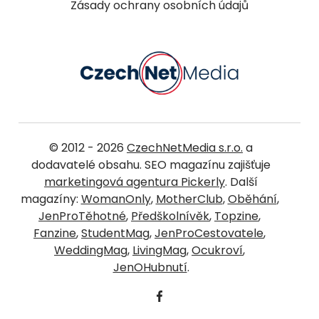
Zásady ochrany osobních údajů
© 2012 - 2026
CzechNetMedia s.r.o.
a
dodavatelé obsahu. SEO magazínu zajišťuje
marketingová agentura Pickerly
. Další
magazíny:
WomanOnly
,
MotherClub
,
Oběhání
,
JenProTěhotné
,
Předškolnívěk
,
Topzine
,
Fanzine
,
StudentMag
,
JenProCestovatele
,
WeddingMag
,
LivingMag
,
Ocukroví
,
JenOHubnutí
.