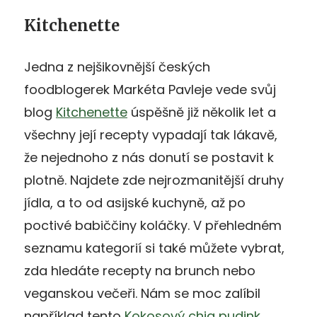
Kitchenette
Jedna z nejšikovnější českých
foodblogerek Markéta Pavleje vede svůj
blog
Kitchenette
úspěšně již několik let a
všechny její recepty vypadají tak lákavě,
že nejednoho z nás donutí se postavit k
plotně. Najdete zde nejrozmanitější druhy
jídla, a to od asijské kuchyně, až po
poctivé babiččiny koláčky. V přehledném
seznamu kategorií si také můžete vybrat,
zda hledáte recepty na brunch nebo
veganskou večeři. Nám se moc zalíbil
například tento
Kokosový chia pudink