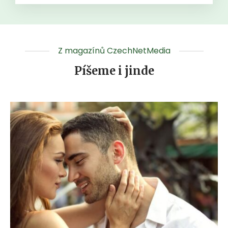
Z magazínů CzechNetMedia
Píšeme i jinde