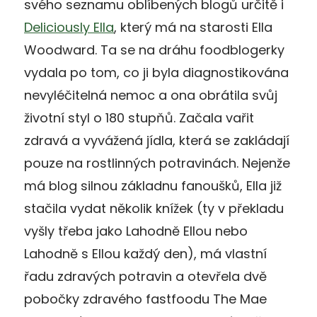
svého seznamu oblíbených blogů určitě i
Deliciously Ella
, který má na starosti Ella
Woodward. Ta se na dráhu foodblogerky
vydala po tom, co ji byla diagnostikována
nevyléčitelná nemoc a ona obrátila svůj
životní styl o 180 stupňů. Začala vařit
zdravá a vyvážená jídla, která se zakládají
pouze na rostlinných potravinách. Nejenže
má blog silnou základnu fanoušků, Ella již
stačila vydat několik knížek (ty v překladu
vyšly třeba jako Lahodně Ellou nebo
Lahodně s Ellou každý den), má vlastní
řadu zdravých potravin a otevřela dvě
pobočky zdravého fastfoodu The Mae