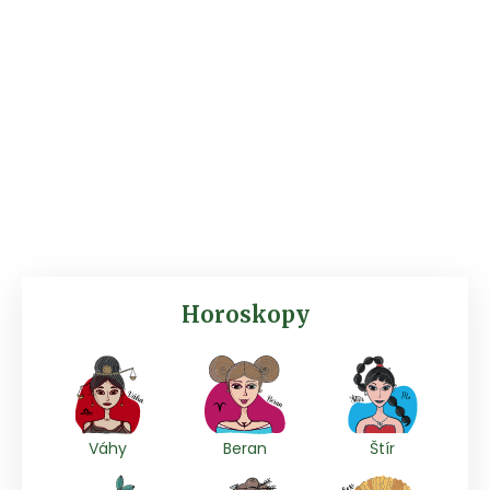
Horoskopy
Váhy
Beran
Štír