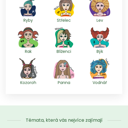
Ryby
Střelec
Lev
Rak
Blíženci
Býk
Kozoroh
Panna
Vodnář
Témata, která vás nejvíce zajímají