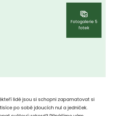
Fotogalerie 5
fotek
ěkteří lidé jsou si schopni zapamatovat si
isíce po sobě jdoucích nul a jedniček.
konat světový rekord? Přinášíme vám