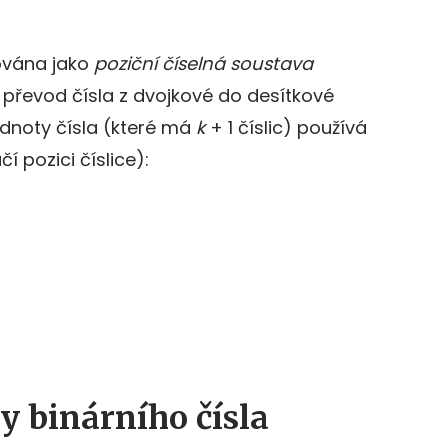
ována jako
poziční číselná soustava
o převod čísla z dvojkové do desítkové
odnoty čísla (které má
k
+ 1 číslic) používá
í pozici číslice):
y binárního čísla