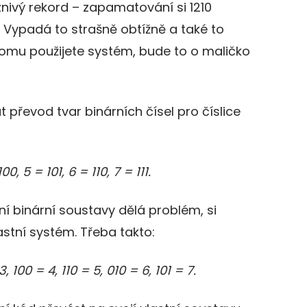
znivý rekord – zapamatování si 1210
. Vypadá to strašně obtížně a také to
tomu použijete systém, bude to o maličko
t převod tvar binárních čísel pro číslice
100, 5 = 101, 6 = 110, 7 = 111.
 binární soustavy dělá problém, si
lastní systém. Třeba takto:
3, 100 = 4, 110 = 5, 010 = 6, 101 = 7.