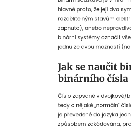
hlavně proto, že její dva sy
rozdělitelným stavům elekt
zapnuto), anebo nepravdivos
binární systémy označit vše
jednu ze dvou možností (na
Jak se naučit b
binárního čísla
Číslo zapsané v dvojkové/bin
tedy o nějaké „normální čís
je převedené do jazyka jedni
způsobem zakódována, proto