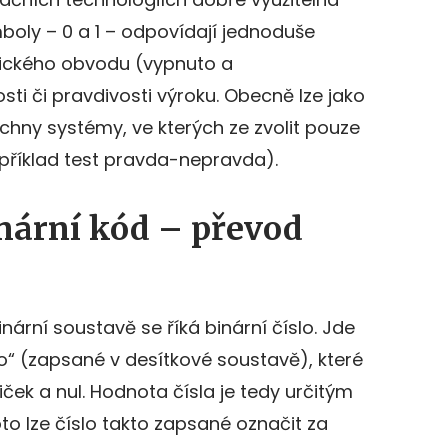
mboly – 0 a 1 – odpovídají jednoduše
rického obvodu (vypnuto a
ti či pravdivosti výroku. Obecně lze jako
chny systémy, ve kterých ze zvolit pouze
příklad test pravda-nepravda).
inární kód – převod
ární soustavě se říká binární číslo. Jde
lo“ (zapsané v desítkové soustavě), které
ček a nul. Hodnota čísla je tedy určitým
 lze číslo takto zapsané označit za