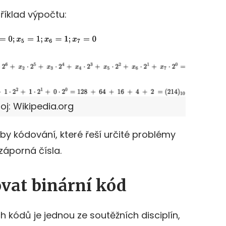
říklad výpočtu:
oj: Wikipedia.org
oby kódování, které řeší určité problémy
záporná čísla.
ovat binární kód
 kódů je jednou ze soutěžních disciplín,