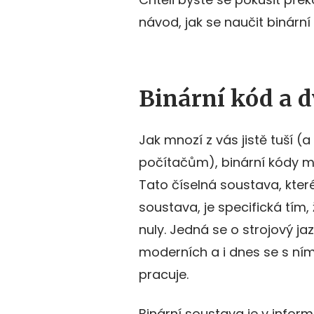
návod, jak se naučit binární
Binární kód a 
Jak mnozí z vás jistě tuší (
počítačům), binární kódy m
Tato číselná soustava, které
soustava, je specifická tím,
nuly. Jedná se o strojový jaz
moderních a i dnes se s ním
pracuje.
Binární soustava je v infor