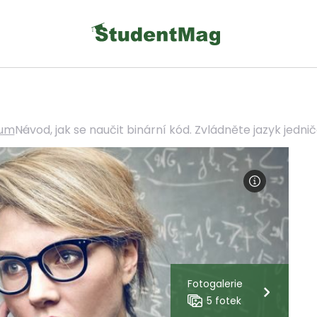
ium
Návod, jak se naučit binární kód. Zvládněte jazyk jednič
Fotogalerie
5 fotek