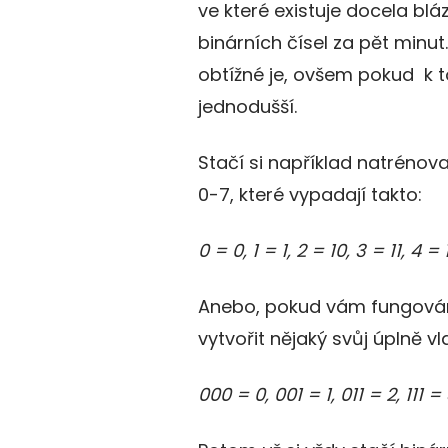
ve které existuje docela blá
binárních čísel za pět minut
obtížné je, ovšem pokud k 
jednodušší.
Stačí si například natrénova
0-7, které vypadají takto:
0 = 0, 1 = 1, 2 = 10, 3 = 11, 4 = 
Anebo, pokud vám fungování
vytvořit nějaký svůj úplně v
000 = 0, 001 = 1, 011 = 2, 111 = 