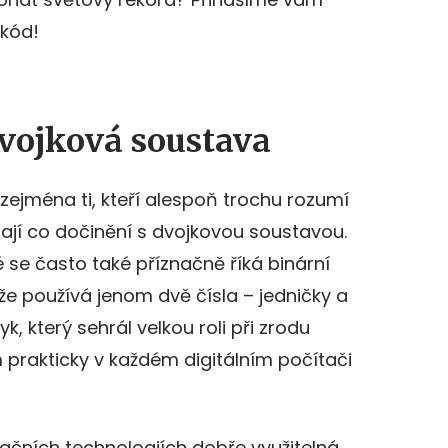
 kód!
dvojková soustava
a zejména ti, kteří alespoň trochu rozumí
ají co dočinění s dvojkovou soustavou.
 se často také příznačně říká binární
 že používá jenom dvě čísla – jedničky a
yk, který sehrál velkou roli při zrodu
 prakticky v každém digitálním počítači
mačních technologiích dobře využitelná