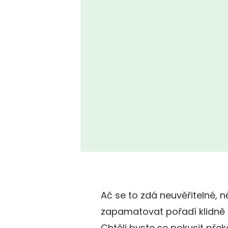
Ač se to zdá neuvěřitelné, n
zapamatovat pořadí klidně t
Chtěli byste se pokusit pře