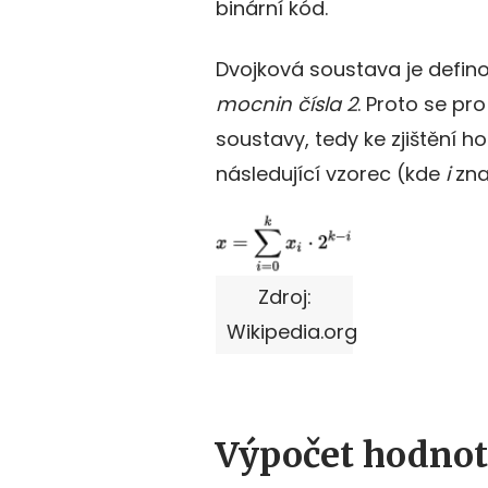
binární kód.
Dvojková soustava je defin
mocnin čísla 2
. Proto se pr
soustavy, tedy ke zjištění h
následující vzorec (kde
i
znač
Zdroj:
Wikipedia.org
Výpočet hodnot