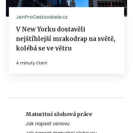
JenProCestovatele.cz
V New Yorku dostavěli
nejštíhlejší mrakodrap na světě,
kolébá se ve větru
4 minuty čtení
Maturitní slohová práce
Jak napsat osnovu