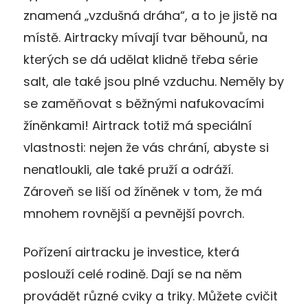
znamená „vzdušná dráha“, a to je jistě na
místě. Airtracky mívají tvar běhounů, na
kterých se dá udělat klidně třeba série
salt, ale také jsou plné vzduchu. Neměly by
se zaměňovat s běžnými nafukovacími
žíněnkami! Airtrack totiž má speciální
vlastnosti: nejen že vás chrání, abyste si
nenatloukli, ale také pruží a odráží.
Zároveň se liší od žíněnek v tom, že má
mnohem rovnější a pevnější povrch.
Pořízení airtracku je investice, která
poslouží celé rodině. Dají se na něm
provádět různé cviky a triky. Můžete cvičit