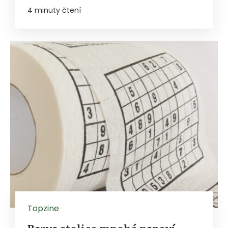
4 minuty čtení
Topzine