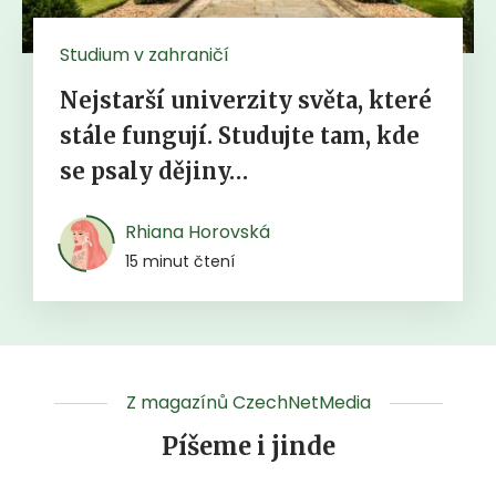
Studium v zahraničí
Nejstarší univerzity světa, které
stále fungují. Studujte tam, kde
se psaly dějiny…
Rhiana Horovská
15 minut čtení
Z magazínů CzechNetMedia
Píšeme i jinde