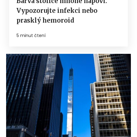
Barva stolice mnohé napoví.
Vypozorujte infekci nebo
prasklý hemoroid
5 minut čtení