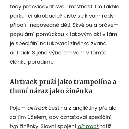
tedy procvičovat svou mrštnost. Co takhle
parkur či akrobacie? Jistě se k vám rády
připojí i neposedné děti. Skvělou a právem
populární pomůckou k takovým aktivitám
je speciální nafukovací žíněnka zvaná
airtrack. S jeho výběrem vám v tomto
článku poradíme.
Airtrack pruží jako trampolína a
tlumí náraz jako žíněnka
Pojem
airtrack
čeština z angličtiny přejala
za tím účelem, aby označoval speciální
typ žíněnky. Slovní spojení
air track
totiž