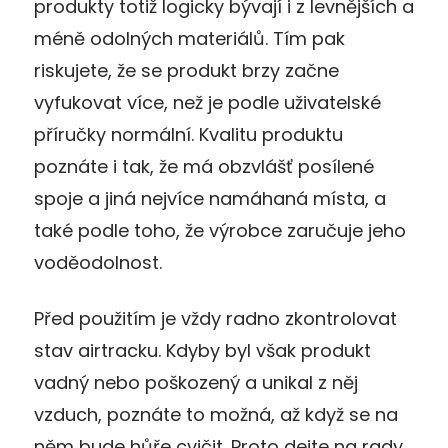
produkty totiž logicky bývají i z levnějších a
méně odolných materiálů. Tím pak
riskujete, že se produkt brzy začne
vyfukovat více, než je podle uživatelské
příručky normální. Kvalitu produktu
poznáte i tak, že má obzvlášť posílené
spoje a jiná nejvíce namáhaná místa, a
také podle toho, že výrobce zaručuje jeho
voděodolnost.
Před použitím je vždy radno zkontrolovat
stav airtracku. Kdyby byl však produkt
vadný nebo poškozený a unikal z něj
vzduch, poznáte to možná, až když se na
něm bude hůře cvičit. Proto dejte na rady