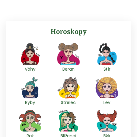
Horoskopy
Váhy
Beran
Štír
Ryby
Střelec
Lev
Rak
Blíženci
Býk