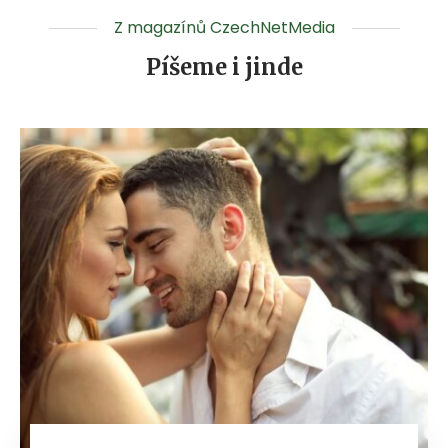
Z magazínů CzechNetMedia
Píšeme i jinde