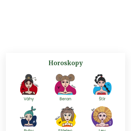
Horoskopy
Váhy
Beran
Štír
Ryby
Střelec
Lev