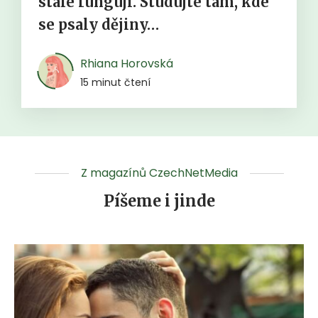
stále fungují. Studujte tam, kde
se psaly dějiny…
Rhiana Horovská
15 minut čtení
Z magazínů CzechNetMedia
Píšeme i jinde