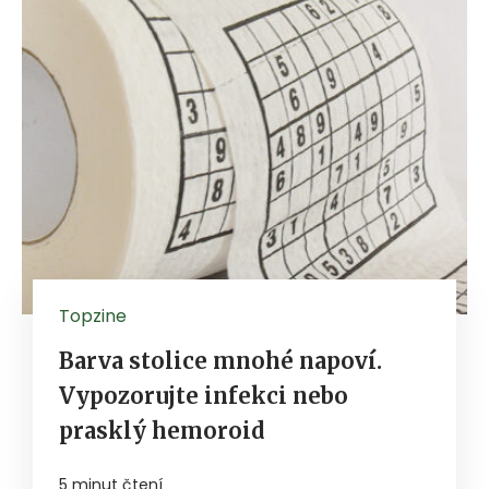
Topzine
Barva stolice mnohé napoví.
Vypozorujte infekci nebo
prasklý hemoroid
5 minut čtení