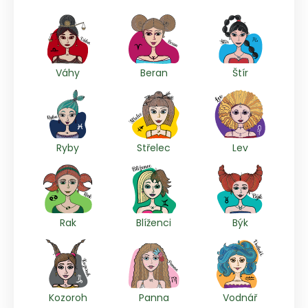
Váhy
Beran
Štír
Ryby
Střelec
Lev
Rak
Blíženci
Býk
Kozoroh
Panna
Vodnář