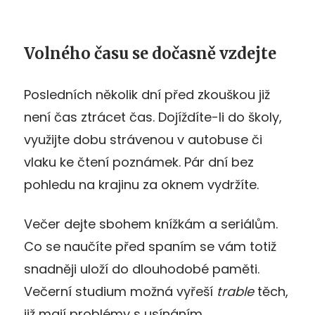
Volného času se dočasně vzdejte
Posledních několik dní před zkouškou již
není čas ztrácet čas. Dojíždíte-li do školy,
využijte dobu strávenou v autobuse či
vlaku ke čtení poznámek. Pár dní bez
pohledu na krajinu za oknem vydržíte.
Večer dejte sbohem knížkám a seriálům.
Co se naučíte před spaním se vám totiž
snadněji uloží do dlouhodobé paměti.
Večerní studium možná vyřeší
trable
těch,
již mají problémy s usínáním.