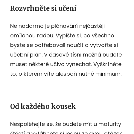
Rozvrhněte si učení
Ne nadarmo je plánování nejčastěji
omílanou radou. Vypište si, co všechno
byste se potřebovali naučit a vytvořte si
učební plán. V časové tísni možná budete
muset některé učivo vynechat. Vyškrtněte
to, o kterém víte alespoň nutné minimum.
Od každého kousek
Nespoléhejte se, že budete mít u maturity
štěstí a vytáhnete si jednu ze dvou otázek,