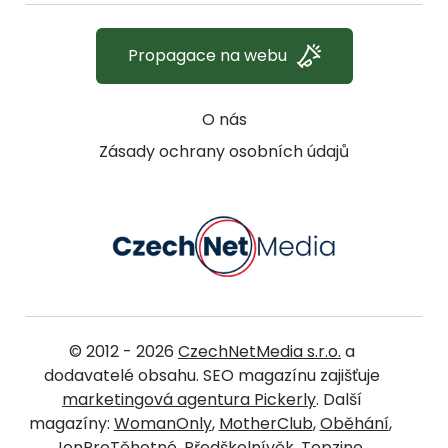
Propagace na webu
O nás
Zásady ochrany osobních údajů
© 2012 - 2026
CzechNetMedia s.r.o.
a
dodavatelé obsahu. SEO magazínu zajišťuje
marketingová agentura Pickerly
. Další
magazíny:
WomanOnly
,
MotherClub
,
Oběhání
,
JenProTěhotné
,
Předškolnívěk
,
Topzine
,