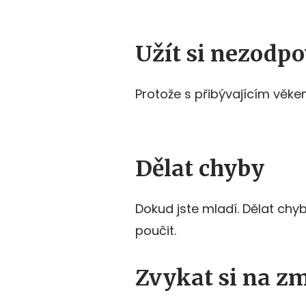
Užít si nezodp
Protože s přibývajícím věke
Dělat chyby
Dokud jste mladí. Dělat chyby
poučit.
Zvykat si na z