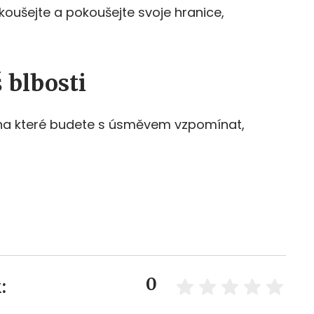
 Zkoušejte a pokoušejte svoje hranice,
 blbosti
i, na které budete s úsměvem vzpomínat,
0
: