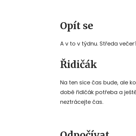
Opít se
A v to v týdnu. Středa veče
Řidičák
Na ten sice čas bude, ale ko
době řidičák potřeba a ješt
neztrácejte čas.
Odpočívat