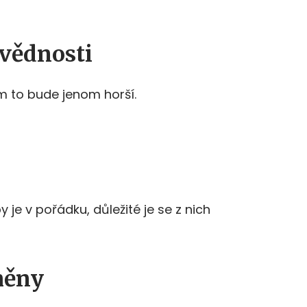
ovědnosti
m to bude jenom horší.
 je v pořádku, důležité je se z nich
měny