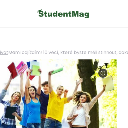
ivot
Mami odjíždím! 10 věcí, které byste měli stihnout, dok