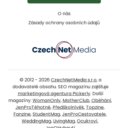
O nás
Zásady ochrany osobních údajů
© 2012 - 2026
CzechNetMedia s.r.o.
a
dodavatelé obsahu. SEO magazínu zajišťuje
marketingová agentura Pickerly
. Další
magazíny:
WomanOnly
,
MotherClub
,
Oběhání
,
JenProTěhotné
,
Předškolnívěk
,
Topzine
,
Fanzine
,
StudentMag
,
JenProCestovatele
,
WeddingMag
,
LivingMag
,
Ocukroví
,
JenOHubnutí
.