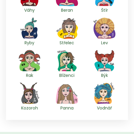
Váhy
Beran
Štír
Ryby
Střelec
Lev
Rak
Blíženci
Býk
Kozoroh
Panna
Vodnář