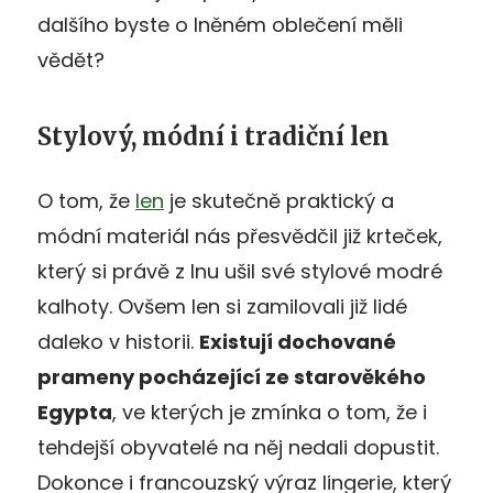
dalšího byste o lněném oblečení měli
vědět?
Stylový, módní i tradiční len
O tom, že
len
je skutečně praktický a
módní materiál nás přesvědčil již krteček,
který si právě z lnu ušil své stylové modré
kalhoty. Ovšem len si zamilovali již lidé
daleko v historii.
Existují dochovan
é
prameny pocházející ze starověk
é
ho
Egypta
, ve kterých je zmínka o tom, že i
tehdejší obyvatelé na něj nedali dopustit.
Dokonce i francouzský výraz lingerie, který