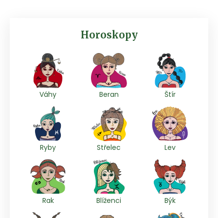
Horoskopy
Váhy
Beran
Štír
Ryby
Střelec
Lev
Rak
Blíženci
Býk