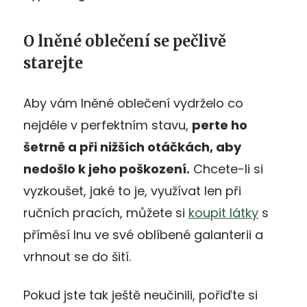
O lněné oblečení se pečlivě
starejte
Aby vám lněné oblečení vydrželo co
nejdéle v perfektním stavu,
perte ho
šetrně a při nižší
ch ot
áčkách, aby
nedošlo k jeho poš
kozen
í.
Chcete-li si
vyzkoušet, jaké to je, využívat len při
ručních pracích, můžete si
koupit látky
s
příměsí lnu ve své oblíbené galanterii a
vrhnout se do šití.
Pokud jste tak ještě neučinili, pořiďte si