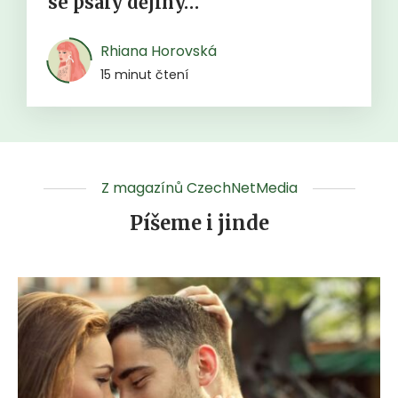
se psaly dějiny…
Rhiana Horovská
15 minut čtení
Z magazínů CzechNetMedia
Píšeme i jinde