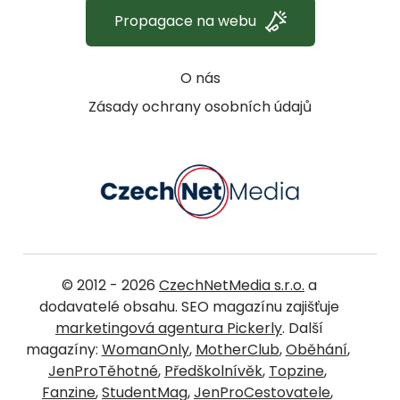
Propagace na webu
O nás
Zásady ochrany osobních údajů
© 2012 - 2026
CzechNetMedia s.r.o.
a
dodavatelé obsahu. SEO magazínu zajišťuje
marketingová agentura Pickerly
. Další
magazíny:
WomanOnly
,
MotherClub
,
Oběhání
,
JenProTěhotné
,
Předškolnívěk
,
Topzine
,
Fanzine
,
StudentMag
,
JenProCestovatele
,