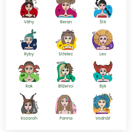
Váhy
Beran
Štír
Ryby
Střelec
Lev
Rak
Blíženci
Býk
Kozoroh
Panna
Vodnář