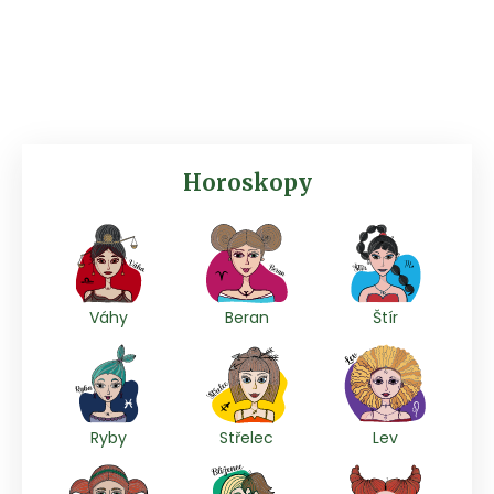
Horoskopy
Váhy
Beran
Štír
Ryby
Střelec
Lev