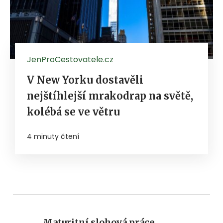
JenProCestovatele.cz
V New Yorku dostavěli
nejštíhlejší mrakodrap na světě,
kolébá se ve větru
4 minuty čtení
Maturitní slohová práce