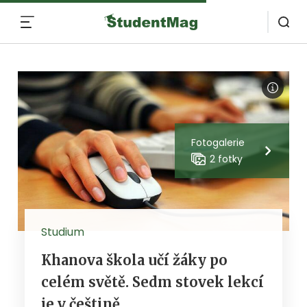
MENU
Fotogalerie
2 fotky
Studium
Khanova škola učí žáky po
celém světě. Sedm stovek lekcí
je v češtině