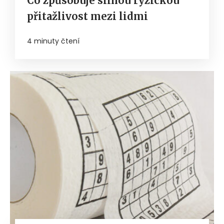
Co způsobuje silnou fyzickou
přitažlivost mezi lidmi
4 minuty čtení