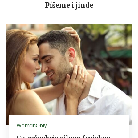
Píšeme i jinde
WomanOnly