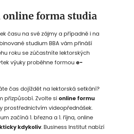
online forma studia
tek času na své zájmy a případně i na
mbinované studium BBA vám přináší
ěhu roku se zúčastníte lektorských
bytek výuky proběhne formou
e-
áte čas dojíždět na lektorská setkání?
 přizpůsobí. Zvolte si
online formu
ory prostřednictvím videopřednášek.
začíná 1. března a 1. října, online
kticky kdykoliv
. Business Institut nabízí