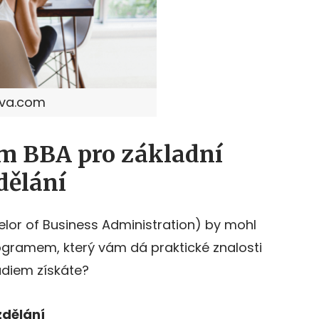
nva.com
am BBA pro základní
dělání
lor of Business Administration) by mohl
gramem, který vám dá praktické znalosti
udiem získáte?
zdělání