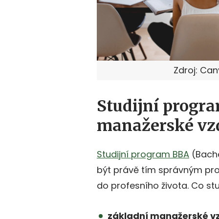
Zdroj: Ca
Studijní progr
manažerské vz
Studijní program BBA
(Bache
být právě tím správným pro
do profesního života. Co st
základní manažerské v