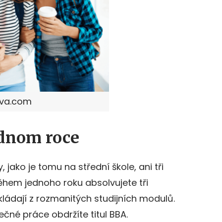
nva.com
ednom roce
, jako je tomu na střední škole, ani tři
Během jednoho roku absolvujete tři
kládají z rozmanitých studijních modulů.
né práce obdržíte titul BBA.