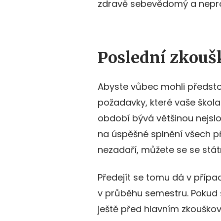
zdravě sebevědomý a nepr
Poslední zkouš
Abyste vůbec mohli předstou
požadavky, které vaše škola
období bývá většinou nejslo
na úspěšné splnění všech p
nezadaří, můžete se se stát
Předejít se tomu dá v přípa
v průběhu semestru. Pokud 
ještě před hlavním zkouškov