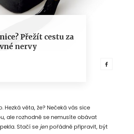
nice? Přežít cestu za
evné nervy
o. Hezká věta, že? Nečeká vás sice
u, ale rozhodně se nemusíte obávat
ekla. Stačí se
jen
pořádně připravit, být