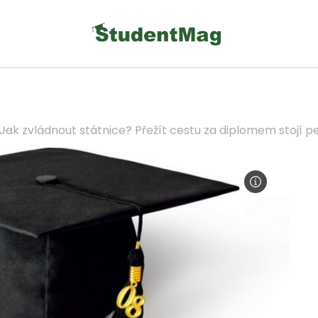
Jak zvládnout státnice? Přežít cestu za diplomem stojí 