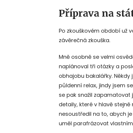
Příprava na stá
Po zkouškovém období už vá
závěrečná zkouška.
Mně osobně se velmi osvědč
naplánoval tři otázky a pos
obhajobu bakalářky. Někdy 
půldenní relax, jindy jsem s
se pak snažil zapamatovat j
detaily, které v hlavě stejně
nesoustředil na to, abych j
uměl parafrázovat vlastními