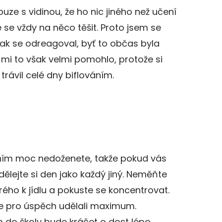
uze s vidinou, že ho nic jiného než učení
 se vždy na něco těšit. Proto jsem se
ak se odreagoval, byť to občas byla
 mi to však velmi pomohlo, protože si
rávil celé dny biflováním.
ením moc nedoženete, takže pokud vás
ělejte si den jako každý jiný. Neměňte
rého k jídlu a pokuste se koncentrovat.
ste pro úspěch udělali maximum.
o školy bude kráčet o dost lépe.