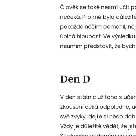
Člověk se také nesmí učit po
nečeká. Pro mě bylo důležité
pokaždé něčím odměnil, něj
úplná hloupost. Ve výsledku
neumím představit, že bych t
Den D
V den státnic už toho s uč
zkoušení čeká odpoledne, ud
své zvyky, dejte si něco dob
Vždy je důležité vědět, že j
S takovým vědomím se vám d