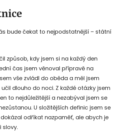
tnice
s bude čekat to nejpodstatnější – státní
il způsob, kdy jsem si na každý den
lední čas jsem věnoval přípravě na
jsem vše zvládl do oběda a měl jsem
e učil dlouho do noci. Z každé otázky jsem
en to nejdůležitější a nezabýval jsem se
 nezůstanou. U složitějších definic jsem se
e dokázal odříkat nazpaměť, ale abych je
 slovy.