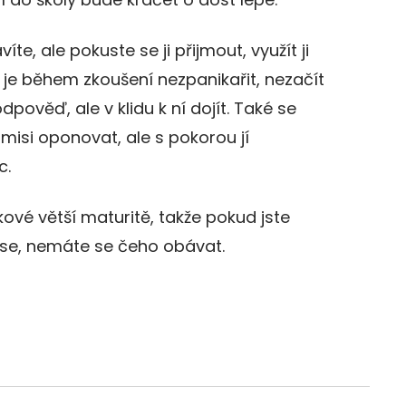
te, ale pokuste se ji přijmout, využít ji
je během zkoušení nezpanikařit, nezačít
pověď, ale v klidu k ní dojít. Také se
isi oponovat, ale s pokorou jí
c.
kové větší maturitě, takže pokud jste
se, nemáte se čeho obávat.