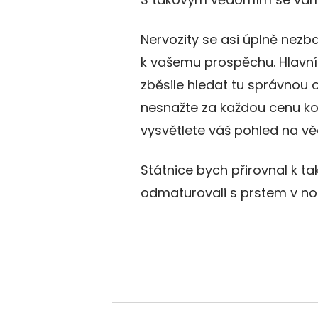
Nervozity se asi úplně nezbaví
k vašemu prospěchu. Hlavní 
zběsile hledat tu správnou od
nesnažte za každou cenu kom
vysvětlete váš pohled na vě
Státnice bych přirovnal k ta
odmaturovali s prstem v no