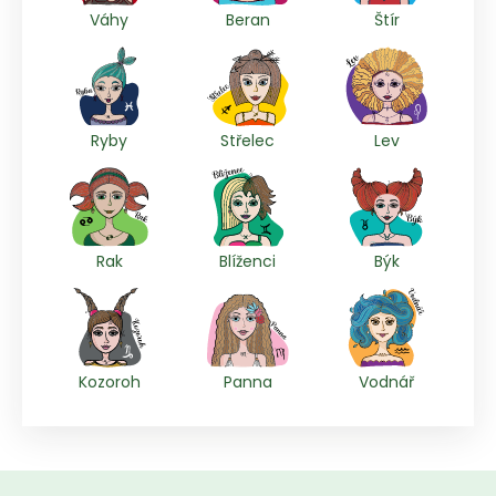
Váhy
Beran
Štír
Ryby
Střelec
Lev
Rak
Blíženci
Býk
Kozoroh
Panna
Vodnář