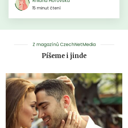
Rhiana Horovská
15 minut čtení
Z magazínů CzechNetMedia
Píšeme i jinde