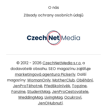
O nás
Zásady ochrany osobních údajů
© 2012 - 2026
CzechNetMedia s.r.o.
a
dodavatelé obsahu. SEO magazínu zajišťuje
marketingová agentura Pickerly
. Další
magazíny:
WomanOnly
,
MotherClub
,
Oběhání
,
JenProTěhotné
,
Předškolnívěk
,
Topzine
,
Fanzine
,
StudentMag
,
JenProCestovatele
,
WeddingMag
,
LivingMag
,
Ocukroví
,
JenOHubnutí
.