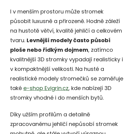
I v menším prostoru může stromek
působit luxusně a přirozeně. Hodně záleží
na hustotě větví, kvalitě jehličí a celkovém
tvaru.
Levnější modely často působí
ploše nebo řídkým dojmem
, zatímco
kvalitnější 3D stromky vypadají realisticky i
v kompaktnější velikosti. Na husté a
realistické modely stromečků se zaměřuje
také
e-shop Evigrin.cz
, kde nabízejí 3D
stromky vhodné i do menších bytů.
Díky užším profilům a detailně
zpracovanému jehličí nepůsobí stromek
mohutně, ale stále vytvoří výraznou