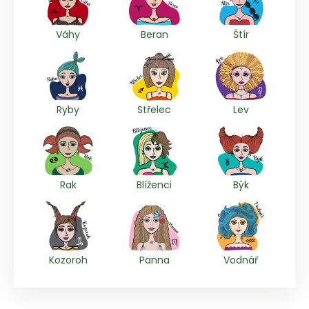
Váhy
Beran
Štír
Ryby
Střelec
Lev
Rak
Blíženci
Býk
Kozoroh
Panna
Vodnář