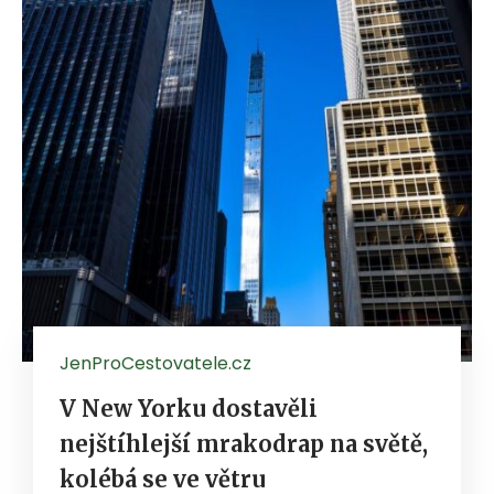
JenProCestovatele.cz
V New Yorku dostavěli
nejštíhlejší mrakodrap na světě,
kolébá se ve větru