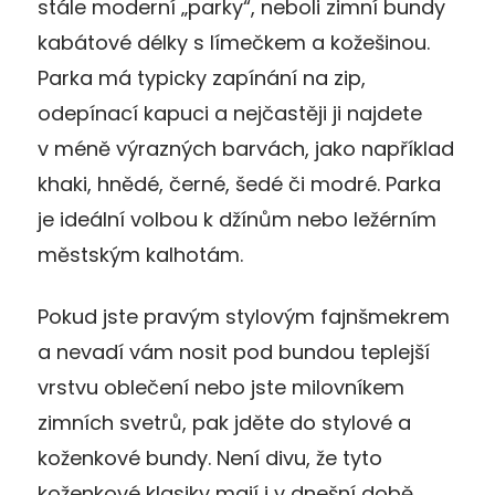
stále moderní „parky“, neboli zimní bundy
kabátové délky s límečkem a kožešinou.
Parka má typicky zapínání na zip,
odepínací kapuci a nejčastěji ji najdete
v méně výrazných barvách, jako například
khaki, hnědé, černé, šedé či modré. Parka
je ideální volbou k džínům nebo ležérním
městským kalhotám.
Pokud jste pravým stylovým fajnšmekrem
a nevadí vám nosit pod bundou teplejší
vrstvu oblečení nebo jste milovníkem
zimních svetrů, pak jděte do stylové a
koženkové bundy. Není divu, že tyto
koženkové klasiky mají i v dnešní době