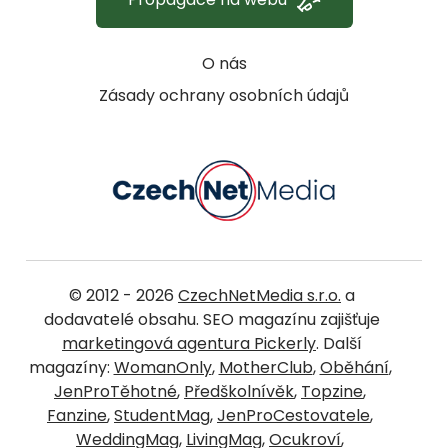
O nás
Zásady ochrany osobních údajů
© 2012 - 2026
CzechNetMedia s.r.o.
a
dodavatelé obsahu. SEO magazínu zajišťuje
marketingová agentura Pickerly
. Další
magazíny:
WomanOnly
,
MotherClub
,
Oběhání
,
JenProTěhotné
,
Předškolnívěk
,
Topzine
,
Fanzine
,
StudentMag
,
JenProCestovatele
,
WeddingMag
,
LivingMag
,
Ocukroví
,