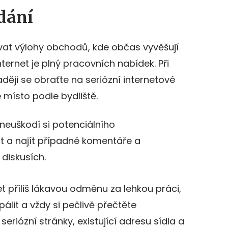
dání
vat výlohy obchodů, kde občas vyvěšují
nternet je plný pracovních nabídek. Při
ději se obraťte na seriózní internetové
é místo podle bydliště.
 neuškodí si potenciálního
 a najít případné komentáře a
 diskusích.
 příliš lákavou odměnu za lehkou práci,
álit a vždy si pečlivě přečtěte
riózní stránky, existující adresu sídla a