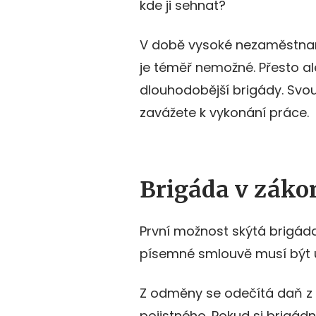
kde ji sehnat?
V době vysoké nezaměstnanos
je téměř nemožné. Přesto al
dlouhodobější brigády. Svou 
zavážete k vykonání práce.
Brigáda v záko
První možnost skýtá brigád
písemné smlouvě musí být 
Z odměny se odečítá daň z př
pojistného. Pokud si brigádn