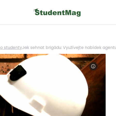
ro studenty
Jak sehnat brigádu: Využívejte nabídek agentur