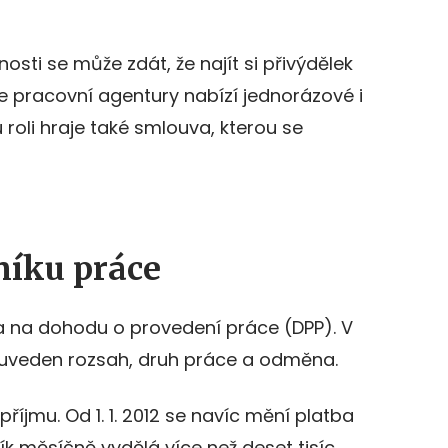
ti se může zdát, že najít si přivýdělek
e pracovní agentury nabízí jednorázové i
roli hraje také smlouva, kterou se
níku práce
a na dohodu o provedení práce (DPP). V
uveden rozsah, druh práce a odměna.
íjmu. Od 1. 1. 2012 se navíc mění platba
ík měsíčně vydělá více než deset tisíc