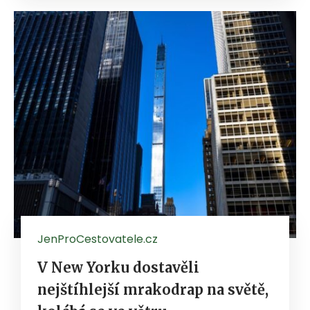
JenProCestovatele.cz
V New Yorku dostavěli
nejštíhlejší mrakodrap na světě,