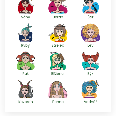
Váhy
Beran
Štír
Ryby
Střelec
Lev
Rak
Blíženci
Býk
Kozoroh
Panna
Vodnář