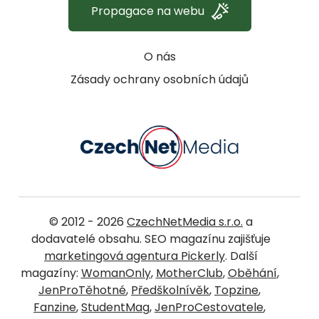
Propagace na webu
O nás
Zásady ochrany osobních údajů
© 2012 - 2026
CzechNetMedia s.r.o.
a
dodavatelé obsahu. SEO magazínu zajišťuje
marketingová agentura Pickerly
. Další
magazíny:
WomanOnly
,
MotherClub
,
Oběhání
,
JenProTěhotné
,
Předškolnívěk
,
Topzine
,
Fanzine
,
StudentMag
,
JenProCestovatele
,