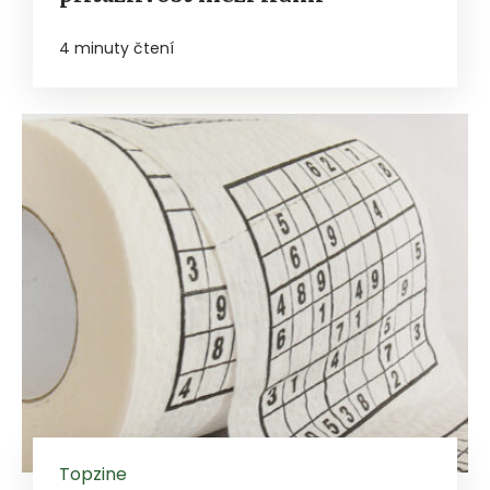
4 minuty čtení
Topzine