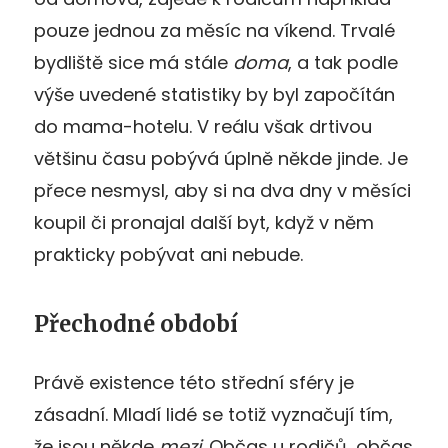
pouze jednou za měsíc na víkend. Trvalé
bydliště sice má stále
doma
, a tak podle
výše uvedené statistiky by byl započítán
do mama-hotelu. V reálu však drtivou
většinu času pobývá úplně někde jinde. Je
přece nesmysl, aby si na dva dny v měsíci
koupil či pronajal další byt, když v něm
prakticky pobývat ani nebude.
Přechodné období
Právě existence této střední sféry je
zásadní. Mladí lidé se totiž vyznačují tím,
že jsou někde
mezi
. Občas u rodičů, občas