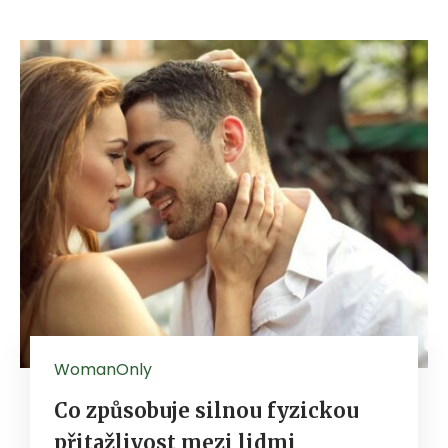
WomanOnly
Co způsobuje silnou fyzickou
přitažlivost mezi lidmi