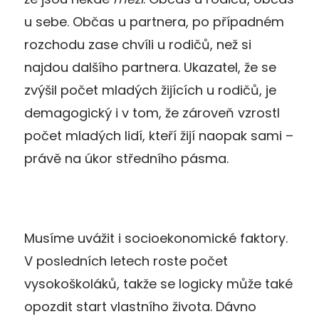
u sebe. Občas u partnera, po případném
rozchodu zase chvíli u rodičů, než si
najdou dalšího partnera. Ukazatel, že se
zvýšil počet mladých žijících u rodičů, je
demagogický i v tom, že zároveň vzrostl
počet mladých lidí, kteří žijí naopak sami –
právě na úkor středního pásma.
Musíme uvážit i socioekonomické faktory.
V posledních letech roste počet
vysokoškoláků, takže se logicky může také
opozdit start vlastního života. Dávno