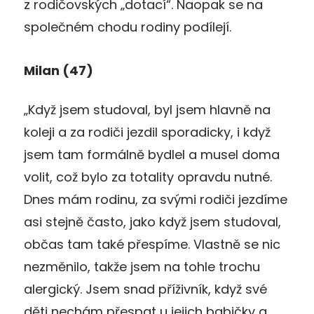
z rodičovských „dotací“. Naopak se na
společném chodu rodiny podílejí.
Milan (47)
„Když jsem studoval, byl jsem hlavně na
koleji a za rodiči jezdil sporadicky, i když
jsem tam formálně bydlel a musel doma
volit, což bylo za totality opravdu nutné.
Dnes mám rodinu, za svými rodiči jezdíme
asi stejně často, jako když jsem studoval,
občas tam také přespíme. Vlastně se nic
nezměnilo, takže jsem na tohle trochu
alergický. Jsem snad příživník, když své
děti nechám přespat u jejich babičky a