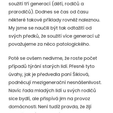
soužití tří generací (dětí, rodičů a
prarodičů). Dodnes se čas od času
některé takové příklady rovněž naleznou.
My jsme se naučili být tak odtažití od
svých předků, že soužití více generací už
považujeme za něco patologického.
Poté se ovšem nedivme, že roste počet
případů týrání starých lidí. Přesně tyto
úvahy, jak je předvedla paní Šiklová,
podněcují mezigenerační nesnášenlivost.
Navíc řada mladých lidí u svých rodičů
sice bydlí, ale přispívá jim na provoz
domácnosti. Není tudíž pravda, že žijí