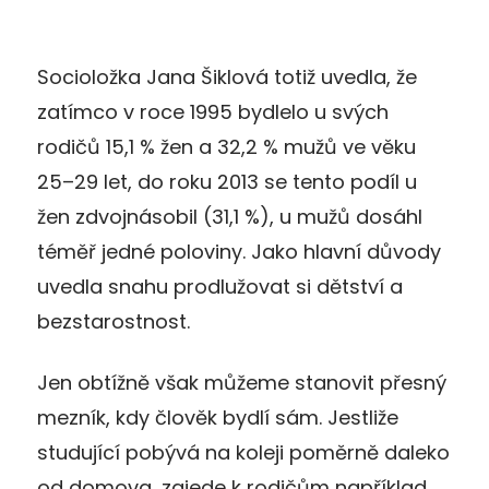
Socioložka Jana Šiklová totiž uvedla, že
zatímco v roce 1995 bydlelo u svých
rodičů 15,1 % žen a 32,2 % mužů ve věku
25–29 let, do roku 2013 se tento podíl u
žen zdvojnásobil (31,1 %), u mužů dosáhl
téměř jedné poloviny. Jako hlavní důvody
uvedla snahu prodlužovat si dětství a
bezstarostnost.
Jen obtížně však můžeme stanovit přesný
mezník, kdy člověk bydlí sám. Jestliže
studující pobývá na koleji poměrně daleko
od domova, zajede k rodičům například