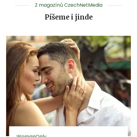
Z magazínů CzechNetMedia
Píšeme i jinde
WomanOnly