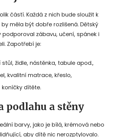
lik částí. Každá z nich bude sloužit k
 by měla být dobře rozlišená. Dětský
by podporoval zábavu, učení, spánek i
i. Zapotřebí je:
tůl, židle, nástěnka, tabule apod.,
, kvalitní matrace, křeslo,
koníčky dítěte.
a podlahu a stěny
eální barvy, jako je bílá, krémová nebo
dňující, aby dítě nic nerozptylovalo.