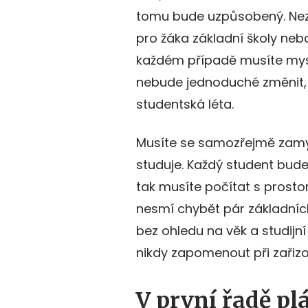
tomu bude uzpůsobený. Nezále
pro žáka základní školy neb
každém případě musíte mysl
nebude jednoduché změnit, 
studentská léta.
Musíte se samozřejmě zamysl
studuje. Každý student bude
tak musíte počítat s prosto
nesmí chybět pár základních
bez ohledu na věk a studijn
nikdy zapomenout při zařiz
V první řadě pl