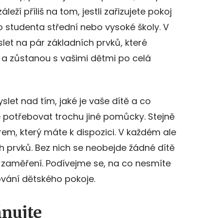
ží příliš na tom, jestli zařizujete pokoj
o studenta střední nebo vysoké školy. V
et na pár základních prvků, které
a zůstanou s vašimi dětmi po celá
et nad tím, jaké je vaše dítě a co
 potřebovat trochu jiné pomůcky. Stejně
rem, který máte k dispozici. V každém ale
 prvků. Bez nich se neobejde žádné dítě
í zaměření. Podívejme se, na co nesmíte
ování dětského pokoje.
ánujte