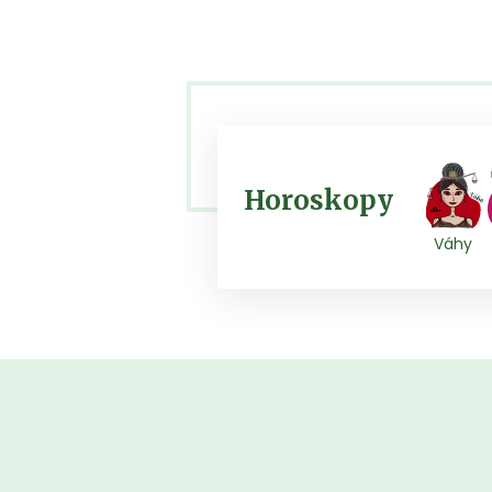
Horoskopy
Váhy