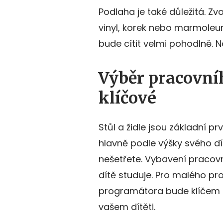
Podlaha je také důležitá. Zvo
vinyl, korek nebo marmoleum
bude cítit velmi pohodlně. 
Výběr pracovníh
klíčové
Stůl a židle jsou základní p
hlavně podle výšky svého d
nešetřete. Vybavení pracovn
dítě studuje. Pro malého pr
programátora bude klíčem k 
vašem dítěti.