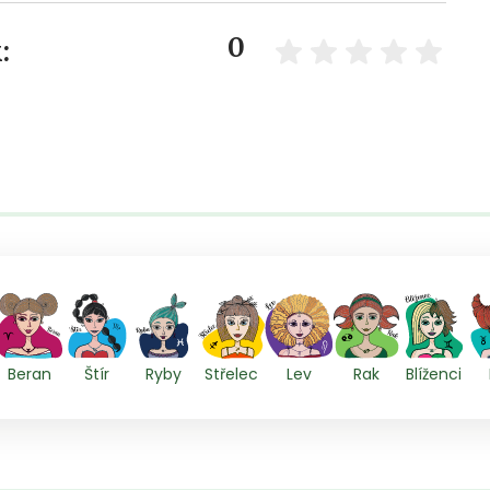
0
:
Beran
Štír
Ryby
Střelec
Lev
Rak
Blíženci