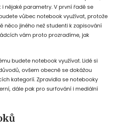
 i nějaké parametry. V první řadě se
budete vůbec notebook využívat, protože
ě něco jiného než studenti k zapisování
řádcích vám proto prozradíme, jak
akému budete notebook využívat. Lidé si
h důvodů, ovšem obecně se dokážou
cích kategorií. Zpravidla se notebooky
erní, dále pak pro surfování i mediální
oků