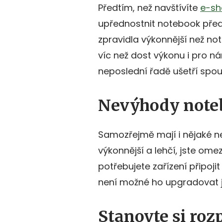
Předtím, než navštívíte
e-sh
upřednostnit notebook před
zpravidla výkonnější než n
víc než dost výkonu i pro n
neposlední řadě ušetří spo
Nevýhody note
Samozřejmě mají i nějaké n
výkonnější a lehčí, jste omez
potřebujete zařízení připoji
není možné ho upgradovat j
Stanovte si roz