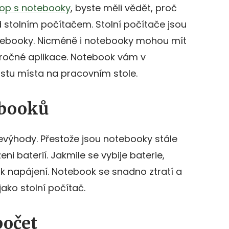
op s notebooky
, byste měli vědět, proč
 stolním počítačem. Stolní počítače jsou
otebooky. Nicméně i notebooky mohou mít
áročné aplikace. Notebook vám v
ustu místa na pracovním stole.
booků
evýhody. Přestože jsou notebooky stále
eni baterií. Jakmile se vybije baterie,
t k napájení. Notebook se snadno ztratí a
ako stolní počítač.
počet