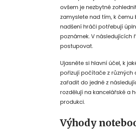
ovšem je nezbytné zohlednit
zamyslete nad tím, k čemu 
nadšení hráči potřebují úpln
poznámek. V následujících 
postupovat.
Ujasněte si hlavní účel, k j
pořizují počítače z různýc
zařadit do jedné z následují
rozdělují na kancelářské a h
produkci.
Výhody notebo