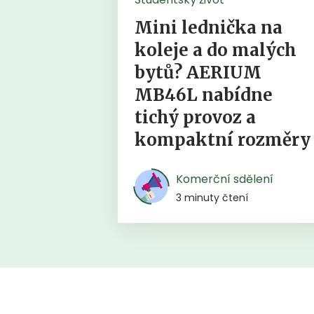
Mini lednička na
koleje a do malých
bytů? AERIUM
MB46L nabídne
tichý provoz a
kompaktní rozměry
Komerční sdělení
3 minuty čtení