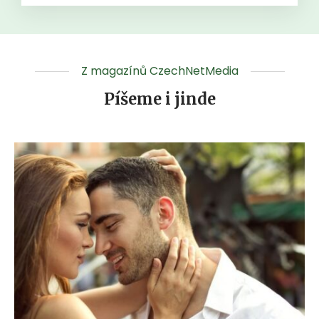
Z magazínů CzechNetMedia
Píšeme i jinde