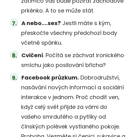
zatímco vás bude požírat záchodové
prkénko. A to se může stát.
A nebo….sex?
Jestli máte s kým,
přeskočte všechny předchozí body
včetně spánku.
Cvičení
. Počítá se záchvat ironického
smíchu jako posilování břicha?
Facebook průzkum.
Dobrodružství,
nasávání nových informací a sociální
interakce v jednom. Proč chodit ven,
když celý svět přijde za vámi do
vašeho smrdutého a pytlíky od
čínských polévek vystlaného pokoje.
Proboha. Vezměte si čepici, rukavice a