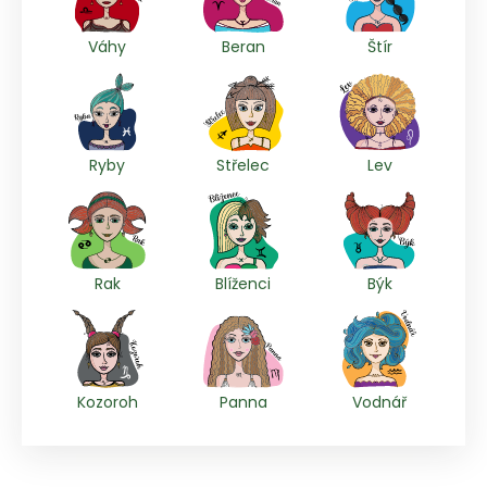
Váhy
Beran
Štír
Ryby
Střelec
Lev
Rak
Blíženci
Býk
Kozoroh
Panna
Vodnář