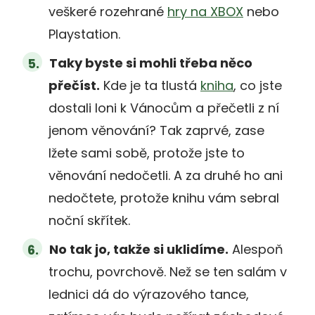
veškeré rozehrané
hry na XBOX
nebo
Playstation.
Taky byste si mohli třeba něco
přečíst.
Kde je ta tlustá
kniha
, co jste
dostali loni k Vánocům a přečetli z ní
jenom věnování? Tak zaprvé, zase
lžete sami sobě, protože jste to
věnování nedočetli. A za druhé ho ani
nedočtete, protože knihu vám sebral
noční skřítek.
No tak jo, takže si uklidíme.
Alespoň
trochu, povrchově. Než se ten salám v
lednici dá do výrazového tance,