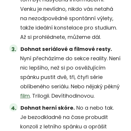
Venku je nevlídno, nikdo vás netahá
na nezodpovědné spontánní výlety,
takže ideální konstelace pro studium.
Až si prohlédnete, můžeme dál.
Dohnat seriálové a filmové resty.
Nyní přecházíme do sekce reality. Není
nic lepšího, než si po osvěžujícím
spánku pustit dvě, tři, čtyři série
oblíbeného seriálu. Nebo nějaký pěkný
film
. Trilogii. Devítihodinovou.
Dohnat herní skóre.
No a nebo tak.
Je bezodkladně na čase probudit
konzoli z letního spánku a oprášit