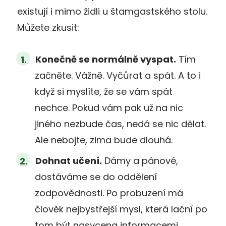
existují i mimo židli u štamgastského stolu.
Můžete zkusit:
Konečně se normálně vyspat.
Tím
začněte. Vážně. Vyčůrat a spát. A to i
když si myslíte, že se vám spát
nechce. Pokud vám pak už na nic
jiného nezbude čas, nedá se nic dělat.
Ale nebojte, zima bude dlouhá.
Dohnat učení.
Dámy a pánové,
dostáváme se do oddělení
zodpovědnosti. Po probuzení má
člověk nejbystřejší mysl, která lační po
tom být nasycena informacemi.