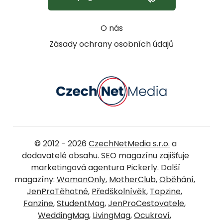
O nás
Zásady ochrany osobních údajů
© 2012 - 2026
CzechNetMedia s.r.o.
a
dodavatelé obsahu. SEO magazínu zajišťuje
marketingová agentura Pickerly
. Další
magazíny:
WomanOnly
,
MotherClub
,
Oběhání
,
JenProTěhotné
,
Předškolnívěk
,
Topzine
,
Fanzine
,
StudentMag
,
JenProCestovatele
,
WeddingMag
,
LivingMag
,
Ocukroví
,