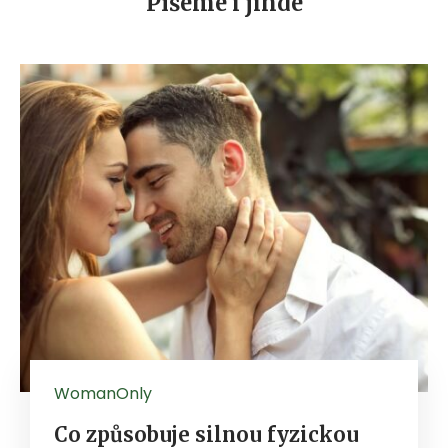
Píšeme i jinde
WomanOnly
Co způsobuje silnou fyzickou