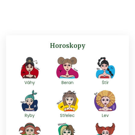
Horoskopy
Váhy
Beran
Štír
Ryby
Střelec
Lev