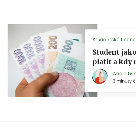
Studentské finan
Student jako
platit a kdy 
Adéla Liš
3 minuty č