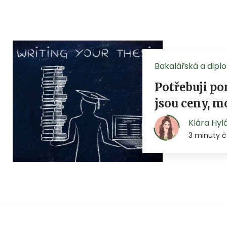
Bakalářská a dip
Potřebuji p
jsou ceny, m
Klára Hyl
3 minuty č