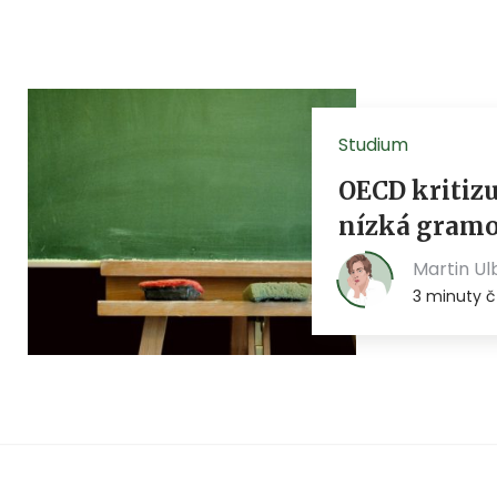
Studium
OECD kritizu
nízká gramo
Martin Ul
3 minuty č