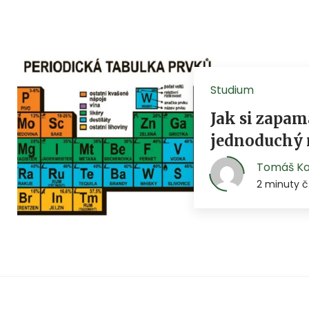
Studium
Jak si zapa
jednoduchý
Tomáš K
2 minuty č